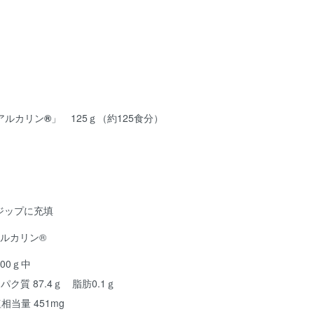
レアルカリン
®
」 125ｇ（約125食分）
ジップに充填
アルカリン®
00ｇ中
ンパク質 87.4ｇ 脂肪0.1ｇ
相当量 451mg