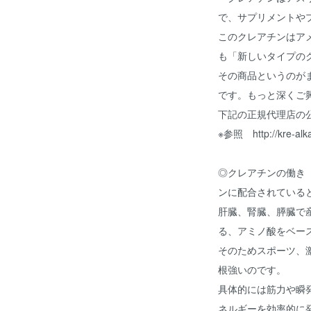
で、サプリメントや
このクレアチンはア
も「新しいタイプの
その商品というのが
です。もっと深くご
下記の正規代理店の
※参照 http://kre-alka
◎クレアチンの働き
ンに配合されている
肝臓、腎臓、膵臓で
る、アミノ酸をベー
そのためスポーツ、
根強いのです。
具体的には筋力や瞬
ネルギーを効率的に