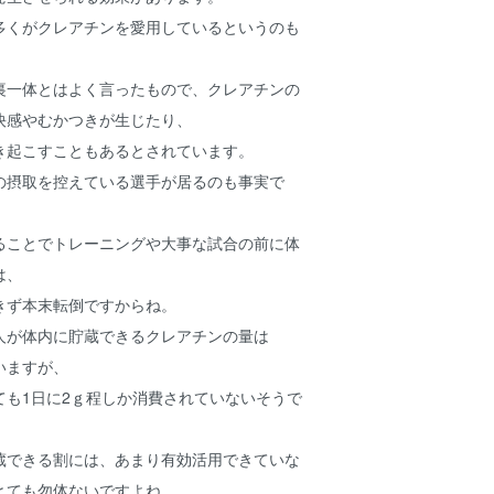
多くがクレアチンを愛用しているというのも
裏一体とはよく言ったもので、クレアチンの
快感やむかつきが生じたり、
き起こすこともあるとされています。
の摂取を控えている選手が居るのも事実で
ることでトレーニングや大事な試合の前に体
は、
きず本末転倒ですからね。
人が体内に貯蔵できるクレアチンの量は
ていますが、
ても1日に2ｇ程しか消費されていないそうで
蔵できる割には、あまり有効活用できていな
とても勿体ないですよね。