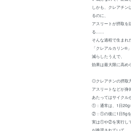
しかも、クレアチン
るのに、
アスリートが摂取を
る……
そんな過程で生まれ
「クレアルカリン®
減らしたうえで、
効果は最大限に高め
◎クレアチンの摂
アスリートなどが身
あたってはサイクル
①：通常は、1日20
②：①の後に1日5
実は①や②を実行して
が推奨されていて、