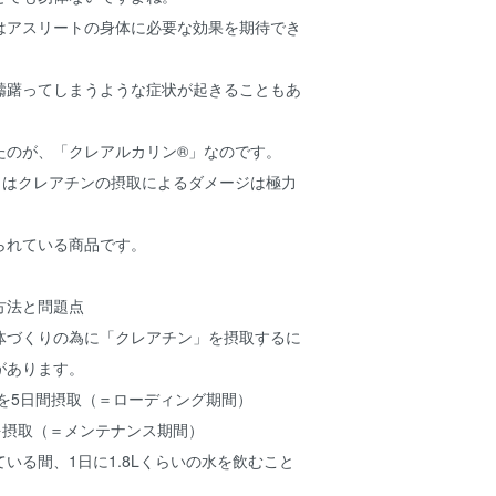
はアスリートの身体に必要な効果を期待でき
躊躇ってしまうような症状が起きることもあ
たのが、「クレアルカリン®」なのです。
」はクレアチンの摂取によるダメージは極力
られている商品です。
取方法と問題点
体づくりの為に「クレアチン」を摂取するに
があります。
gを5日間摂取（＝ローディング期間）
gを摂取（＝メンテナンス期間）
いる間、1日に1.8Lくらいの水を飲むこと