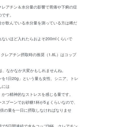
クレアチン＆水分量の影響で胃痛や下痢の症
のです。
分が飲んでいる水分量を測っている方は稀だ
ないほど入れたらおよそ200mlくらいで
ので、クレアチン摂取時の推奨（1.8L）はコップ
のは、なかなか大変かもしれませんね。
を1日20g」という量も女性、シニア、トレ
んには
、かつ精神的なストレスを感じる量です。
ースプーンでお砂糖1杯が5ｇくらいなので、
4倍の量を一日に摂取しなければなりませ
階で5日間連続で水をコップ9杯、クレアチン