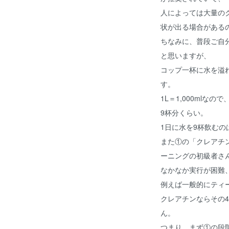
人によっては大量の
状が出る場合がある
ちなみに、普段ご自
と思いますが、
コップ一杯に水を溢れ
す。
1L＝1,000mlな
9杯分くらい。
1日に水を9杯飲む
また①の「クレアチン
ーニングの初級者さ
なかなか実行が困難
例えば一般的にティ
クレアチンならその
ん。
つまり、まず①の段