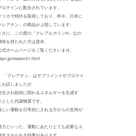
プロテインに配合されています。
メリカで特許を取得しており、昨今、日本に
クレアチン」の商品が上陸しています。
まさに、この度の「クレアルカリン®」なの
興味を持たれた方は是非、
公式ホームページをご覧くださいませ。
lyn.jp/reason01.html
 「クレアチン」はサプリメントやプロテイ
とお話しましたが
産生され筋肉に関わるエネルギーを生成す
スとした代謝物質です。
激しい運動を日常的にされる方からの支持が
発力といった、運動にあたりとても必要なエ
発生させられる効果があります。