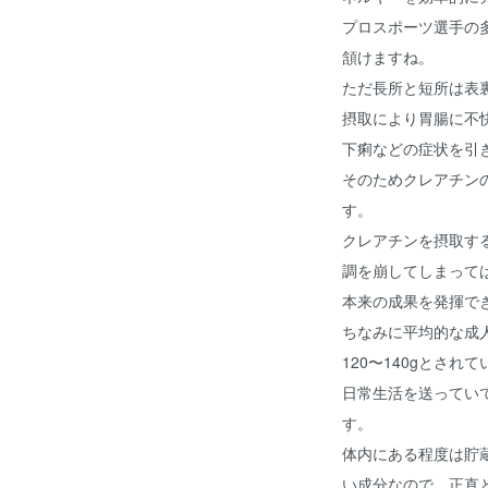
プロスポーツ選手の
頷けますね。
ただ長所と短所は表
摂取により胃腸に不
下痢などの症状を引
そのためクレアチン
す。
クレアチンを摂取す
調を崩してしまって
本来の成果を発揮で
ちなみに平均的な成
120〜140gとされ
日常生活を送ってい
す。
体内にある程度は貯
い成分なので、正直